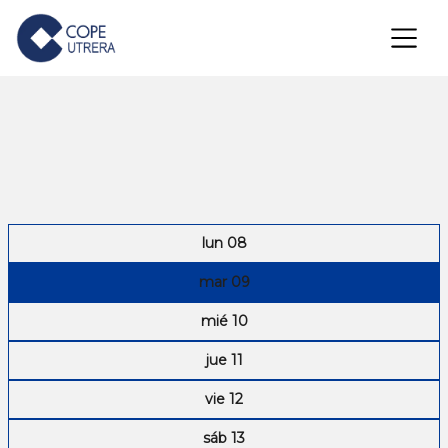
×
lun 08
mar 09
mié 10
jue 11
vie 12
sáb 13