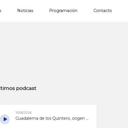
s
Noticias
Programación
Contacto
×
ltimos podcast
15/06/2026
Guadalema de los Quintero, origen y surgimiento de un pueblo soñado